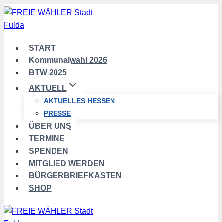
Zum
Inhalt
springen
START
Kommunalwahl 2026
BTW 2025
AKTUELL
AKTUELLES HESSEN
PRESSE
ÜBER UNS
TERMINE
SPENDEN
MITGLIED WERDEN
BÜRGERBRIEFKASTEN
SHOP