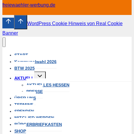
freiewaehler-werbung.de
WordPress Cookie Hinweis von Real Cookie
Banner
START
Kommunalwahl 2026
BTW 2025
Untermenü
AKTUELL
umschalten
AKTUELLES HESSEN
PRESSE
ÜBER UNS
TERMINE
SPENDEN
MITGLIED WERDEN
BÜRGERBRIEFKASTEN
SHOP