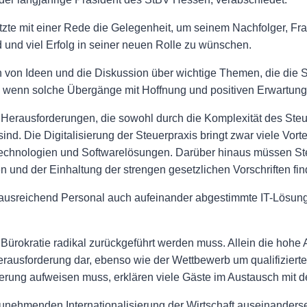
 mit einer Rede die Gelegenheit, um seinem Nachfolger, Fran
 und viel Erfolg in seiner neuen Rolle zu wünschen.
ch von Ideen und die Diskussion über wichtige Themen, die die 
, wenn solche Übergänge mit Hoffnung und positiven Erwartunge
 Herausforderungen, die sowohl durch die Komplexität des Steue
d. Die Digitalisierung der Steuerpraxis bringt zwar viele Vortei
Technologien und Softwarelösungen. Darüber hinaus müssen Ste
und der Einhaltung der strengen gesetzlichen Vorschriften fin
 ausreichend Personal auch aufeinander abgestimmte IT-Lösunge
Bürokratie radikal zurückgeführt werden muss. Allein die hohe 
Herausforderung dar, ebenso wie der Wettbewerb um qualifizierte
ierung aufweisen muss, erklären viele Gäste im Austausch mit
unehmenden Internationalisierung der Wirtschaft auseinanderset