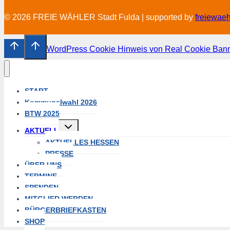
© 2026 FREIE WÄHLER Stadt Fulda | supported by
freiewae
WordPress Cookie Hinweis von Real Cookie Ban
START
Kommunalwahl 2026
BTW 2025
Untermenü
AKTUELL
umschalten
AKTUELLES HESSEN
PRESSE
ÜBER UNS
TERMINE
SPENDEN
MITGLIED WERDEN
BÜRGERBRIEFKASTEN
SHOP