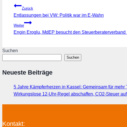
Beitragsnavigation
Zurück
Entlassungen bei VW: Politik war im E-Wahn
Weiter
Engin Eroglu, MdEP besucht den Steuerberaterverband
Suchen
Suchen
Neueste Beiträge
5 Jahre Kämpferherzen in Kassel: Gemeinsam für mehr T
Wirkungslose 12-Uhr-Regel abschaffen, CO2-Steuer au
Kontakt: