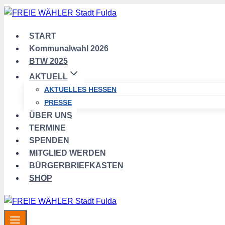
Zum
Inhalt
springen
START
Kommunalwahl 2026
BTW 2025
AKTUELL
AKTUELLES HESSEN
PRESSE
ÜBER UNS
TERMINE
SPENDEN
MITGLIED WERDEN
BÜRGERBRIEFKASTEN
SHOP