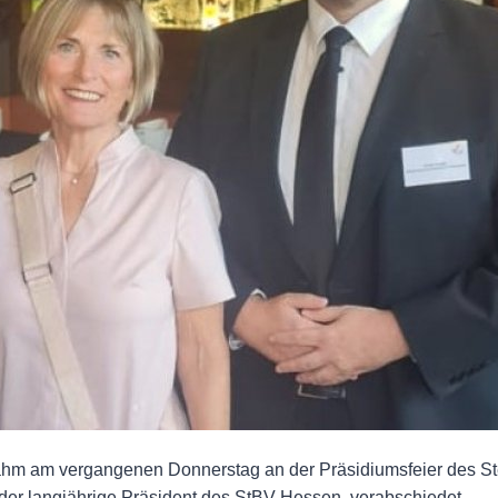
nahm am vergangenen Donnerstag an der Präsidiumsfeier des 
, der langjährige Präsident des StBV Hessen, verabschiedet.