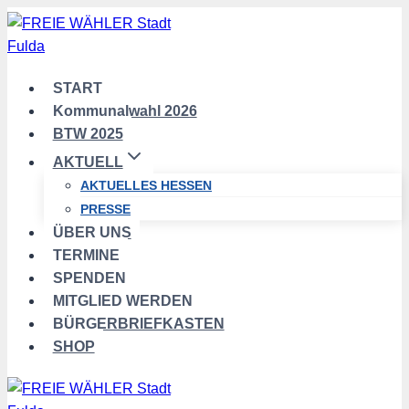
Zum
Inhalt
springen
START
Kommunalwahl 2026
BTW 2025
AKTUELL
AKTUELLES HESSEN
PRESSE
ÜBER UNS
TERMINE
SPENDEN
MITGLIED WERDEN
BÜRGERBRIEFKASTEN
SHOP