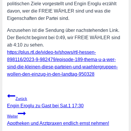
politischen Ziele vorgestellt und Engin Eroglu erzählt
davon, wer die FREIE WÄHLER sind und was die
Eigenschaften der Partei sind.
Anzusehen ist die Sendung über nachstehenden Link.
Der Bericht beginnt bei 0:49, wir FREIE WÄHLER sind
ab 4:10 zu sehen.
https://plus.rtl.de/video-tv/shows/rtl-hessen-
898116/2023-9-982479/episode-189-thema-u-a-wer-
sind-die-kleinen-diese-parteien-und-waehlergruppen-
wollen-den-einzug-in-den-landtag-950328
Beitragsnavigation
Zurück
Engin Eroglu zu Gast bei Sat.1 17:30
Weiter
Apotheken und Arztpraxen endlich ernst nehmen!