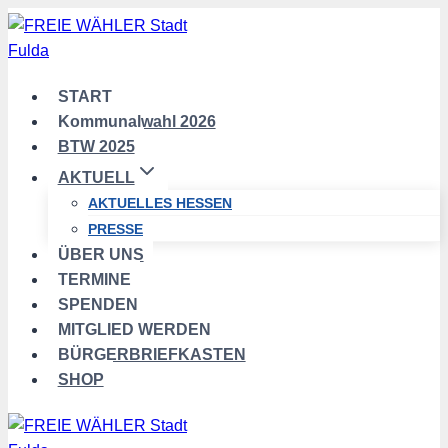
Zum
Inhalt
springen
START
Kommunalwahl 2026
BTW 2025
AKTUELL
AKTUELLES HESSEN
PRESSE
ÜBER UNS
TERMINE
SPENDEN
MITGLIED WERDEN
BÜRGERBRIEFKASTEN
SHOP