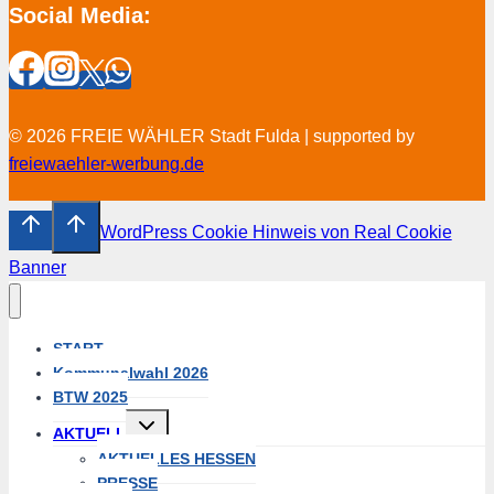
Social Media:
© 2026 FREIE WÄHLER Stadt Fulda | supported by
freiewaehler-werbung.de
WordPress Cookie Hinweis von Real Cookie
Banner
START
Kommunalwahl 2026
BTW 2025
Untermenü
AKTUELL
umschalten
AKTUELLES HESSEN
PRESSE