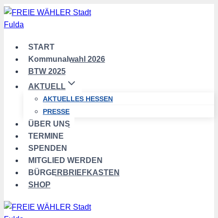
Zum
Inhalt
springen
START
Kommunalwahl 2026
BTW 2025
AKTUELL
AKTUELLES HESSEN
PRESSE
ÜBER UNS
TERMINE
SPENDEN
MITGLIED WERDEN
BÜRGERBRIEFKASTEN
SHOP