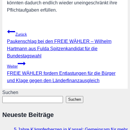
könnten dadurch endlich wieder uneingeschränkt ihre
Pflichtaufgaben erfüllen.
Beitragsnavigation
Zurück
Paukenschlag bei den FREIE WÄHLER – Wilhelm
Hartmann aus Fulda Spitzenkandidat für die
Bundestagswahl
Weiter
FREIE WÄHLER fordern Entlastungen für die Bürger
und Klage gegen den Länderfinanzausgleich
Suchen
Suchen
Neueste Beiträge
5 Jahre Kämpferherzen in Kassel: Gemeinsam für mehr