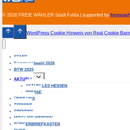
© 2026 FREIE WÄHLER Stadt Fulda | supported by
freiewae
WordPress Cookie Hinweis von Real Cookie Ban
START
Kommunalwahl 2026
BTW 2025
Untermenü
AKTUELL
umschalten
AKTUELLES HESSEN
PRESSE
ÜBER UNS
TERMINE
SPENDEN
MITGLIED WERDEN
BÜRGERBRIEFKASTEN