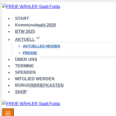
Zum
Inhalt
springen
START
Kommunalwahl 2026
BTW 2025
AKTUELL
AKTUELLES HESSEN
PRESSE
ÜBER UNS
TERMINE
SPENDEN
MITGLIED WERDEN
BÜRGERBRIEFKASTEN
SHOP