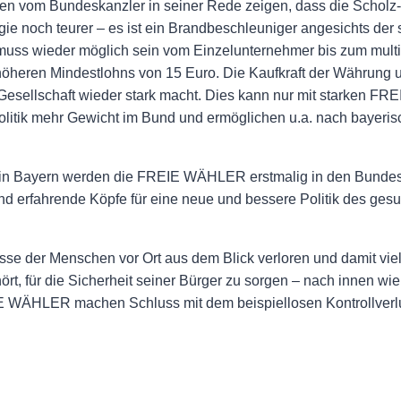
ngen vom Bundeskanzler in seiner Rede zeigen, dass die Scholz-
gie noch teurer – es ist ein Brandbeschleuniger angesichts der
muss wieder möglich sein vom Einzelunternehmer bis zum mult
höheren Mindestlohns von 15 Euro. Die Kaufkraft der Währung u
r Gesellschaft wieder stark macht. Dies kann nur mit starken
 Politik mehr Gewicht im Bund und ermöglichen u.a. nach bayer
in Bayern werden die FREIE WÄHLER erstmalig in den Bundest
nd erfahrende Köpfe für eine neue und bessere Politik des ge
isse der Menschen vor Ort aus dem Blick verloren und damit viel
rt, für die Sicherheit seiner Bürger zu sorgen – nach innen w
EIE WÄHLER machen Schluss mit dem beispiellosen Kontrollverl