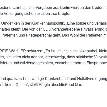
heidend: „Einheitliche Vorgaben aus Berlin werden den Bedürfn
ie Versorgung sicherzustellen“, so Eroglu.
mdenken in der Krankenhauspolitik. „Eine solide und verlässl
 erhalten bleibt. Die von der CDU vorangetriebene Privatisierung 
n Patienten und Pflegepersonal geht. Das Wohl der Patienten 
REIE WÄHLER schützen: „Es ist schlicht nicht akzeptabel, klei
t, sie seien nicht tragbar, verschweigt, dass städtische Verwa
isieren und effizienter gestalten, entstehen enorme Einsparpoten
e und qualitativ hochwertige Krankenhaus- und Notfallversorgung
s keine Option“, stellt Eroglu abschließend klar.