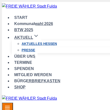
Zum
Inhalt
springen
START
Kommunalwahl 2026
BTW 2025
AKTUELL
AKTUELLES HESSEN
PRESSE
ÜBER UNS
TERMINE
SPENDEN
MITGLIED WERDEN
BÜRGERBRIEFKASTEN
SHOP