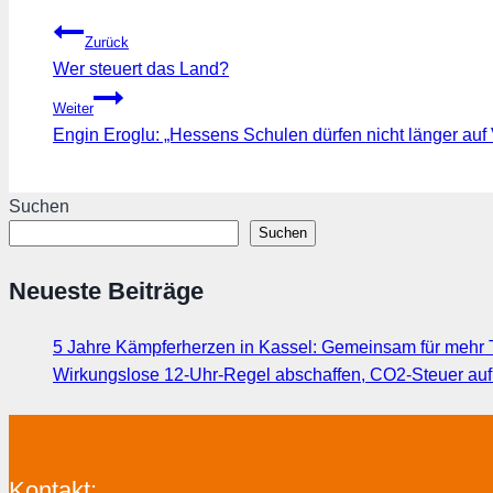
Beitragsnavigation
Zurück
Wer steuert das Land?
Weiter
Engin Eroglu: „Hessens Schulen dürfen nicht länger auf
Suchen
Suchen
Neueste Beiträge
5 Jahre Kämpferherzen in Kassel: Gemeinsam für mehr T
Wirkungslose 12-Uhr-Regel abschaffen, CO2-Steuer au
Kontakt: