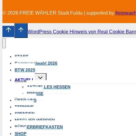
© 2026 FREIE WÄHLER Stadt Fulda | supported by
freiewae
WordPress Cookie Hinweis von Real Cookie Ban
START
Kommunalwahl 2026
BTW 2025
Untermenü
AKTUELL
umschalten
AKTUELLES HESSEN
PRESSE
ÜBER UNS
TERMINE
SPENDEN
MITGLIED WERDEN
BÜRGERBRIEFKASTEN
SHOP