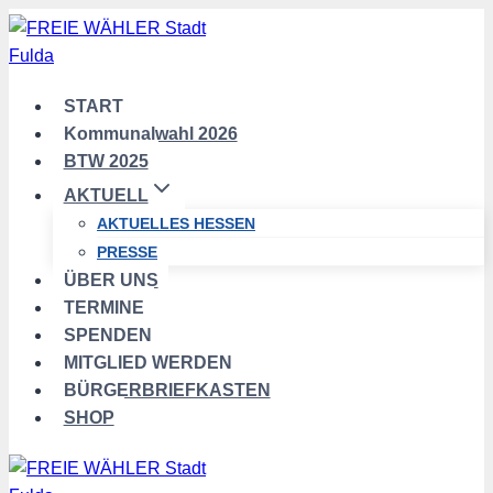
Zum
Inhalt
springen
START
Kommunalwahl 2026
BTW 2025
AKTUELL
AKTUELLES HESSEN
PRESSE
ÜBER UNS
TERMINE
SPENDEN
MITGLIED WERDEN
BÜRGERBRIEFKASTEN
SHOP