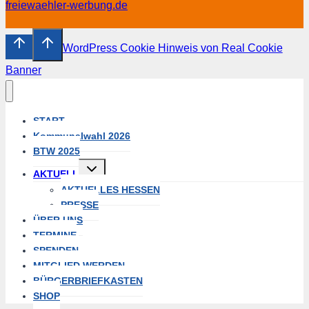
freiewaehler-werbung.de
WordPress Cookie Hinweis von Real Cookie
Banner
START
Kommunalwahl 2026
BTW 2025
Untermenü
AKTUELL
umschalten
AKTUELLES HESSEN
PRESSE
ÜBER UNS
TERMINE
SPENDEN
MITGLIED WERDEN
BÜRGERBRIEFKASTEN
SHOP