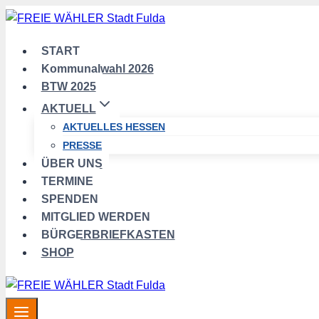
Zum
Inhalt
springen
START
Kommunalwahl 2026
BTW 2025
AKTUELL
AKTUELLES HESSEN
PRESSE
ÜBER UNS
TERMINE
SPENDEN
MITGLIED WERDEN
BÜRGERBRIEFKASTEN
SHOP