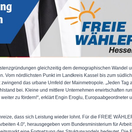
stenzgründungen gleichzeitig dem demographischen Wandel 
. Vom nördlichsten Punkt im Landkreis Kassel bis zum südlich
t zwingend das urbane Umfeld der Mainmetropole. „Jeden Tag a
lstand bei. Kleine und mittlere Unternehmen erwirtschaften r
l weiter zu fördern!“, erklärt Engin Eroglu, Europaabgeordnete
 Anreize, dass sich Leistung wieder lohnt. Für die FREIE WÄH
rbeiten 4.0“, herausgegeben vom Bundesministerium für Arbeit 
beitsmarkt eine Fortsetzung des Strukturwandels bedeutet. Die 