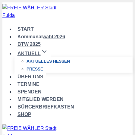
Zum
Inhalt
springen
START
Kommunalwahl 2026
BTW 2025
AKTUELL
AKTUELLES HESSEN
PRESSE
ÜBER UNS
TERMINE
SPENDEN
MITGLIED WERDEN
BÜRGERBRIEFKASTEN
SHOP