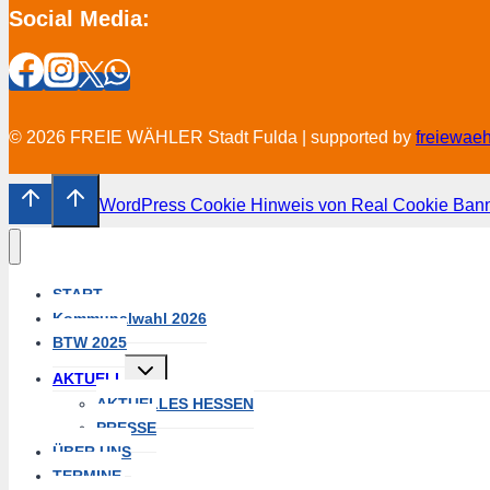
Social Media:
© 2026 FREIE WÄHLER Stadt Fulda | supported by
freiewae
WordPress Cookie Hinweis von Real Cookie Ban
START
Kommunalwahl 2026
BTW 2025
Untermenü
AKTUELL
umschalten
AKTUELLES HESSEN
PRESSE
ÜBER UNS
TERMINE