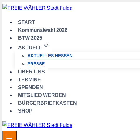
Zum
Inhalt
springen
START
Kommunalwahl 2026
BTW 2025
AKTUELL
AKTUELLES HESSEN
PRESSE
ÜBER UNS
TERMINE
SPENDEN
MITGLIED WERDEN
BÜRGERBRIEFKASTEN
SHOP