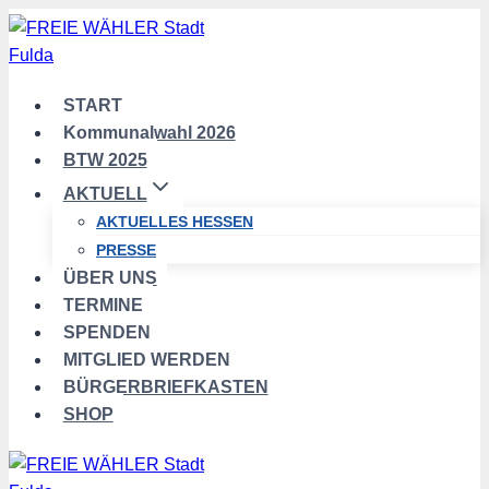
Zum
Inhalt
springen
START
Kommunalwahl 2026
BTW 2025
AKTUELL
AKTUELLES HESSEN
PRESSE
ÜBER UNS
TERMINE
SPENDEN
MITGLIED WERDEN
BÜRGERBRIEFKASTEN
SHOP