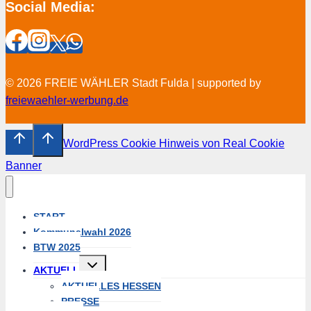
Social Media:
© 2026 FREIE WÄHLER Stadt Fulda | supported by
freiewaehler-werbung.de
WordPress Cookie Hinweis von Real Cookie
Banner
START
Kommunalwahl 2026
BTW 2025
Untermenü
AKTUELL
umschalten
AKTUELLES HESSEN
PRESSE