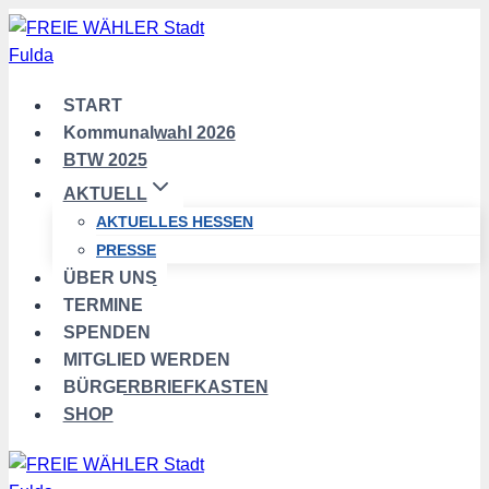
Zum
Inhalt
springen
START
Kommunalwahl 2026
BTW 2025
AKTUELL
AKTUELLES HESSEN
PRESSE
ÜBER UNS
TERMINE
SPENDEN
MITGLIED WERDEN
BÜRGERBRIEFKASTEN
SHOP