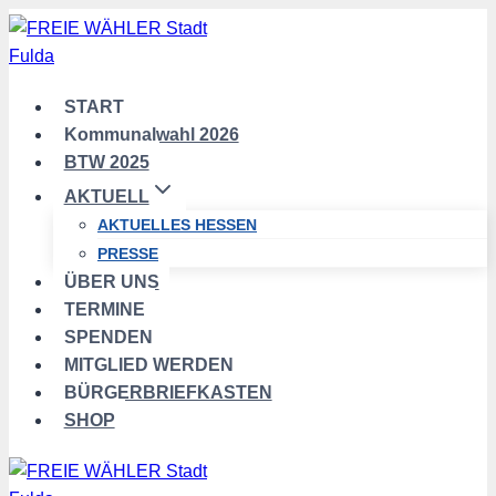
Zum
Inhalt
springen
START
Kommunalwahl 2026
BTW 2025
AKTUELL
AKTUELLES HESSEN
PRESSE
ÜBER UNS
TERMINE
SPENDEN
MITGLIED WERDEN
BÜRGERBRIEFKASTEN
SHOP