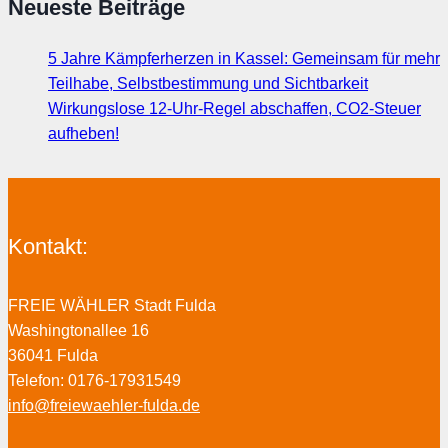
Neueste Beiträge
5 Jahre Kämpferherzen in Kassel: Gemeinsam für mehr
Teilhabe, Selbstbestimmung und Sichtbarkeit
Wirkungslose 12-Uhr-Regel abschaffen, CO2-Steuer
aufheben!
Kontakt:
FREIE WÄHLER Stadt Fulda
Washingtonallee 16
36041 Fulda
Telefon: 0176-17931549
info@freiewaehler-fulda.de