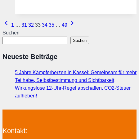
WÄHLER
Stadt
Fulda
Seitennavigation
Vorherige
Nächste
1
…
31
32
33
34
35
…
49
laden
Seite
Seite
Suchen
zum
Suchen
Stammtisch
ein
Neueste Beiträge
5 Jahre Kämpferherzen in Kassel: Gemeinsam für mehr
Teilhabe, Selbstbestimmung und Sichtbarkeit
Wirkungslose 12-Uhr-Regel abschaffen, CO2-Steuer
aufheben!
Kontakt: