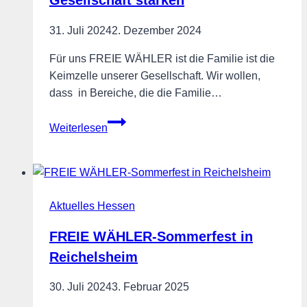
Gesellschaft stärken
31. Juli 2024
2. Dezember 2024
Für uns FREIE WÄHLER ist die Familie ist die
Keimzelle unserer Gesellschaft. Wir wollen,
dass in Bereiche, die die Familie…
Familie
Weiterlesen
als
Keimzelle
der
Gesellschaft
Aktuelles Hessen
stärken
FREIE WÄHLER-Sommerfest in
Reichelsheim
30. Juli 2024
3. Februar 2025