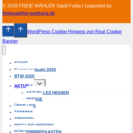
© 2026 FREIE WÄHLER Stadt Fulda | supported by
freiewaehler-werbung.de
WordPress Cookie Hinweis von Real Cookie
Banner
START
Kommunalwahl 2026
BTW 2025
Untermenü
AKTUELL
umschalten
AKTUELLES HESSEN
PRESSE
ÜBER UNS
TERMINE
SPENDEN
MITGLIED WERDEN
BÜRGERBRIEFKASTEN