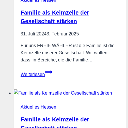
Aktuelles Hessen
Familie als Keimzelle der
Gesellschaft stärken
31. Juli 2024
3. Februar 2025
Für uns FREIE WÄHLER ist die Familie ist die
Keimzelle unserer Gesellschaft. Wir wollen,
dass in Bereiche, die die Familie…
Familie
Weiterlesen
als
Keimzelle
der
Gesellschaft
Aktuelles Hessen
stärken
Familie als Keimzelle der