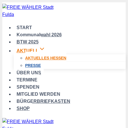
Zum
Inhalt
springen
START
Kommunalwahl 2026
BTW 2025
AKTUELL
AKTUELLES HESSEN
PRESSE
ÜBER UNS
TERMINE
SPENDEN
MITGLIED WERDEN
BÜRGERBRIEFKASTEN
SHOP