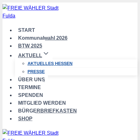
Zum
Inhalt
springen
START
Kommunalwahl 2026
BTW 2025
AKTUELL
AKTUELLES HESSEN
PRESSE
ÜBER UNS
TERMINE
SPENDEN
MITGLIED WERDEN
BÜRGERBRIEFKASTEN
SHOP