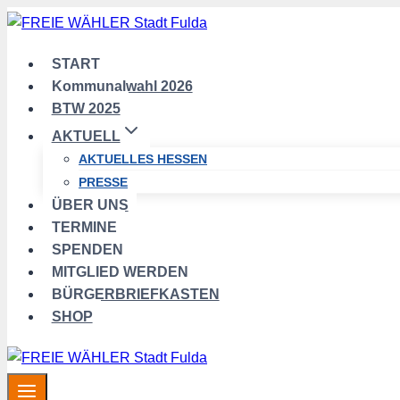
Zum
Inhalt
springen
START
Kommunalwahl 2026
BTW 2025
AKTUELL
AKTUELLES HESSEN
PRESSE
ÜBER UNS
TERMINE
SPENDEN
MITGLIED WERDEN
BÜRGERBRIEFKASTEN
SHOP