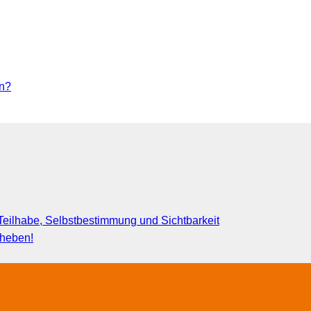
rn?
eilhabe, Selbstbestimmung und Sichtbarkeit
fheben!