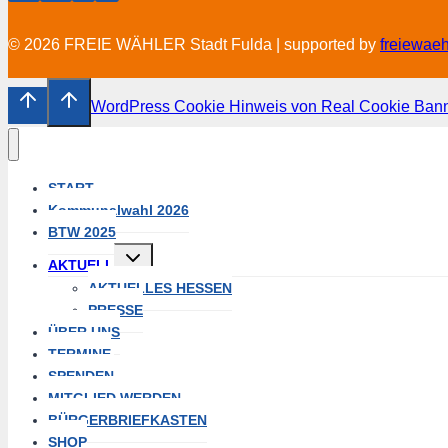
© 2026 FREIE WÄHLER Stadt Fulda | supported by
freiewae
WordPress Cookie Hinweis von Real Cookie Ban
START
Kommunalwahl 2026
BTW 2025
Untermenü
AKTUELL
umschalten
AKTUELLES HESSEN
PRESSE
ÜBER UNS
TERMINE
SPENDEN
MITGLIED WERDEN
BÜRGERBRIEFKASTEN
SHOP