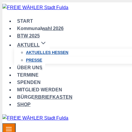
Zum
Inhalt
springen
START
Kommunalwahl 2026
BTW 2025
AKTUELL
AKTUELLES HESSEN
PRESSE
ÜBER UNS
TERMINE
SPENDEN
MITGLIED WERDEN
BÜRGERBRIEFKASTEN
SHOP