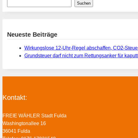
Suchen
Neueste Beiträge
Wirkungslose 12-Uhr-Regel abschaffen, CO2-Steue
Grundsteuer darf nicht zum Rettungsanker für kap
Kontakt:
FREIE WÄHLER Stadt Fulda
Washingtonallee 16
36041 Fulda