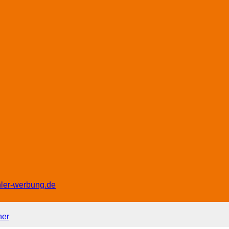
hler-werbung.de
ner